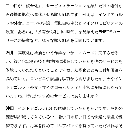
二つ目が「複合化」。サービスステーションを給油だけの場所か
ら多機能拠点へ進化させる取り組みです。例えば、インドアゴル
フや外食チェーンの併設、電動自転車などマイクロモビリティの
設置、あるいは「所有から利用の時代」を見据えたENEOSカー
リースの提案など、様々な取り組みを展開しています。
石井
：高度化は給油という作業をいかにスムーズに完了させる
か、複合化はその後も敷地内に滞在していただき他のサービスを
体験していただくということですね。効率化とともに付加価値を
高めていく。コンビニ併設型は以前からありましたが、今やイン
ドアゴルフ・外食・マイクロモビリティと非常に多岐にわたって
いますね。特におすすめのサービスはありますか？
沖田
：インドアゴルフはぜひ体験していただきたいです。屋外の
練習場が減ってきている中、暑い日や寒い日でも快適な環境で練
習できます。お車を停めてゴルフバッグを持っていただければそ