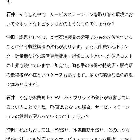
す。
石井
：そうした中で、サービスステーションを取り巻く環境にお
いて今ホットなトピックはどのようなものでしょうか？
沖田
：課題としては、まず石油製品の需要そのものが落ちている
ことに伴う収益構造の変化があります。また人件費や地下タン
ク・計量機などの設備更新費用・補修コストといった運営コスト
の上昇も続いています。加えて、働き手の確保や特約店・販売店
の後継者が不在というケースもあります。多くの業種共通の課題
ではありますが。
石井
：やはり燃費向上やEV・ハイブリッドの普及が影響してい
るということですね。EV普及となった場合、サービスステーシ
ョンの役割も変わっていくのでしょうか？
沖田
：私たちとしては、EV然り、水素自動車然り、どのような
燃料に対しても対応できるサービスステーションを目指しており