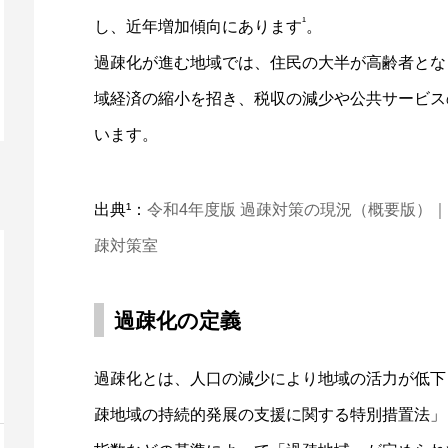
¹
し、近年増加傾向にあります
。
過疎化が進む地域では、住民の大半が高齢者とな
域経済の縮小を招き、税収の減少や公共サービス
います。
出典¹：
令和4年度版 過疎対策の現況（概要版）｜
疎対策室
過疎化の定義
過疎化とは、人口の減少により地域の活力が低下
疎地域の持続的発展の支援に関する特別措置法」