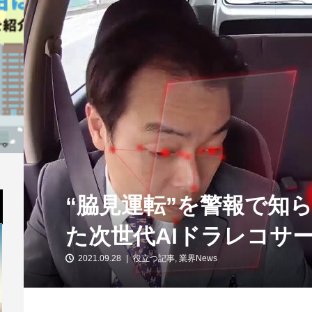
“脇見運転”を警報で知
た次世代AIドラレコサ
2021.09.28
役立つ記事
,
業界News