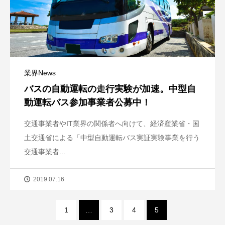
業界News
バスの自動運転の走行実験が加速。中型自
動運転バス参加事業者公募中！
交通事業者やIT業界の関係者へ向けて、経済産業省・国
土交通省による「中型自動運転バス実証実験事業を行う
交通事業者...
2019.07.16
1
…
3
4
5