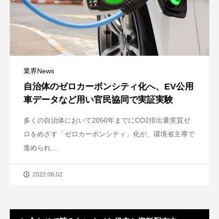
業界News
自治体のゼロカーボンシティ化へ、EV公用
車データなど用い官民協同で実証実験
多くの自治体において2050年までにCO2排出量実質ゼ
ロをめざす「ゼロカーボンシティ」化が、環境省主導で
進められ...
2022.06.02