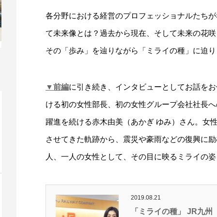
各分野における経営のプロフェッショナルたちが
て未来像とは？過去から現在、そして未来の花咲
その「歩み」を辿りながら「ミライの種」に迫り
▼前編
に引き続き、インタビューとしてお話をお
ける初の女性部長、初の女性グループ会社社長への
躍進を続ける赤木由美（あかぎ ゆみ）さん。女
させてきた軌跡から、震災や豪雨などの復興に励
人、一人の女性として、その目に映るミライの姿
2019.08.21
「ミライの種」 JR九