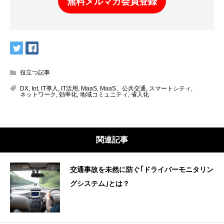
無料メルマガ会員登録
役立つ記事
DX
,
Iot
,
IT導入
,
IT活用
,
MaaS
,
MaaS、公共交通
,
スマートシティ
,
ネットワーク
,
効率化
,
地域コミュニティ
,
省人化
関連記事
交通事故を未然に防ぐ｢ドライバーモニタリン
グシステム｣とは？