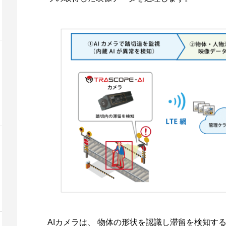
AIカメラは、 物体の形状を認識し滞留を検知す