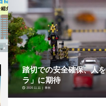
踏切での安全確保、人を
ラ」に期待
2020.11.11
事例