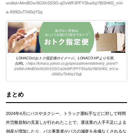
srsltid=AfmBOor9GXhSSSO-qOvWPJPFYShaXqYBiSHK0_mV-
a-A99DuT040qYSq
LOHACOのおトク指定便のイメージ。LOHACO HPより引用。
(URL：
https://lohaco.yahoo.co.jp/special/event/delivery_point/?
srsltid=AfmBOor9GXhSSSO-qOvWPJPFYShaXqYBiSHK0_mV-a-
A99DuT040qYSq
)
まとめ
2024年4月にバスやタクシー、トラック運転手などに対して時間
外労働規制の見直しが行われたことで、運送業の人手不足による
倒産が増加したり、バス事業者がバスの減便を余儀なくされるな