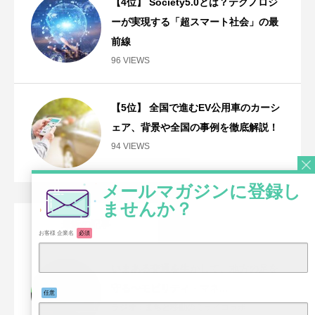
【4位】 Society5.0とは？テクノロジ
ーが実現する「超スマート社会」の最
前線
96 VIEWS
【5位】 全国で進むEV公用車のカーシ
ェア、背景や全国の事例を徹底解説！
94 VIEWS
最近の記事
お客様 企業名
必須
いまある交通を生かして、地方の足を
守る〜モビリティ・マネ...
任意
ラジオ：まちと移動のミライコラボ