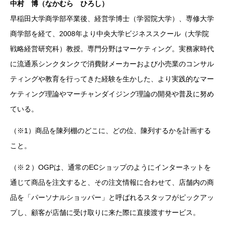
中村 博（なかむら ひろし）
早稲田大学商学部卒業後、経営学博士（学習院大学）、専修大学
商学部を経て、2008年より中央大学ビジネススクール（大学院
戦略経営研究科）教授。専門分野はマーケティング。実務家時代
に流通系シンクタンクで消費財メーカーおよび小売業のコンサル
ティングや教育を行ってきた経験を生かした、より実践的なマー
ケティング理論やマーチャンダイジング理論の開発や普及に努め
ている。
（※1）商品を陳列棚のどこに、どの位、陳列するかを計画する
こと。
（※２）OGPは、通常のECショップのようにインターネットを
通じて商品を注文すると、その注文情報に合わせて、店舗内の商
品を「パーソナルショッパー」と呼ばれるスタッフがピックアッ
プし、顧客が店舗に受け取りに来た際に直接渡すサービス。