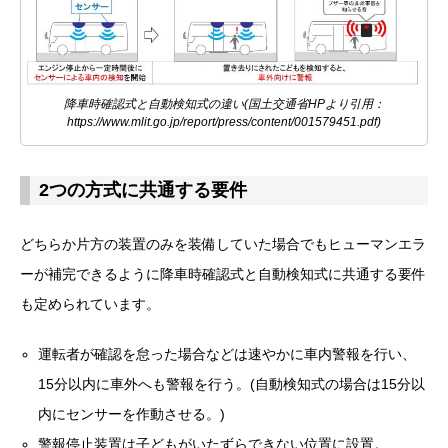
降車時確認式と自動検知式の違い(国土交通省HPより引用：
https://www.mlit.go.jp/report/press/content/001579451.pdf)
2つの方式に共通する要件
どちらか片方の装置のみを装備していた場合でもヒューマンエラ
ーが補完できるように降車時確認式と自動検知式に共通する要件
も定められています。
運転者が確認を怠った場合などは速やかに車内警報を行い、
15分以内に車外へも警報を行う。(自動検知式の場合は15分以
内にセンサーを作動させる。)
警報停止装置は子どもがいたずらできない位置に設置。