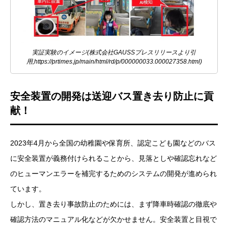
実証実験のイメージ(株式会社GAUSSプレスリリースより引
用,https://prtimes.jp/main/html/rd/p/000000033.000027358.html)
安全装置の開発は送迎バス置き去り防止に貢
献！
2023年4月から全国の幼稚園や保育所、認定こども園などのバス
に安全装置が義務付けられることから、見落としや確認忘れなど
のヒューマンエラーを補完するためのシステムの開発が進められ
ています。
しかし、置き去り事故防止のためには、まず降車時確認の徹底や
確認方法のマニュアル化などが欠かせません。安全装置と目視で