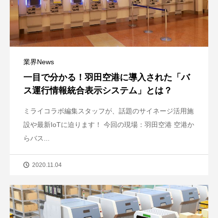
業界News
一目で分かる！羽田空港に導入された「バ
ス運行情報統合表示システム」とは？
ミライコラボ編集スタッフが、話題のサイネージ活用施
設や最新IoTに迫ります！ 今回の現場：羽田空港 空港か
らバス...
2020.11.04